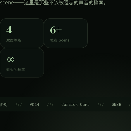
scene——这里是那些不该被遗忘的声音的档案。
4
6+
浓度等级
城市 Scene
∞
消失的频率
对
///
PK14
///
Carsick Cars
///
SMZB
///