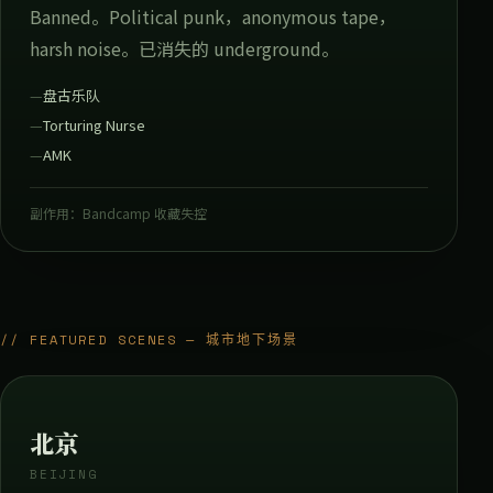
Banned。Political punk，anonymous tape，
harsh noise。已消失的 underground。
盘古乐队
Torturing Nurse
AMK
副作用：Bandcamp 收藏失控
// FEATURED SCENES — 城市地下场景
北京
BEIJING